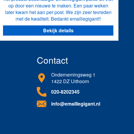
op door een nieuwe te maken. Een paar weken
later kwam het aan per post. We zijn zeer tevreden
met de kwaliteit. Bedankt emaillegigant!!
Bekijk details
Contact
Ondernemingsweg 1
1422 DZ Uithoorn
020-8202345
info@emaillegigant.nl