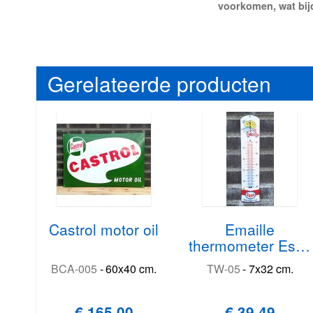
voorkomen, wat bijd
Gerelateerde producten
Castrol motor oil
Emaille
thermometer Esso
motor oil
BCA-005
-
60x40 cm.
TW-05
-
7x32 cm.
€ 165,00
€ 39,49