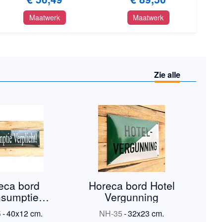
Maatwerk
Maatwerk
Zie alle
eca bord
Horeca bord Hotel
sumptie
Vergunning
rplicht
5
-
40x12 cm.
NH-35
-
32x23 cm.