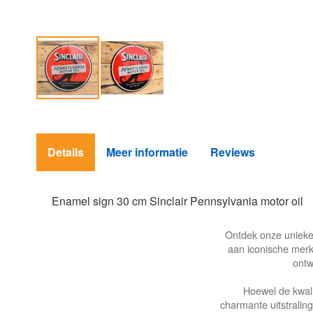
Ga
naar
het
Details
Meer informatie
Reviews
begin
van
de
afbeeldingen-
Enamel sign 30 cm Sinclair Pennsylvania motor oil
gallerij
Ontdek onze unieke 
aan iconische merke
ontw
Hoewel de kwali
charmante uitstralin