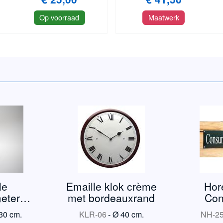
Op voorraad
Maatwerk
le
Emaille klok crème
Hor
eter
met bordeauxrand
Con
 TR3
ve
30 cm.
KLR-06
-
Ø 40 cm.
NH-2