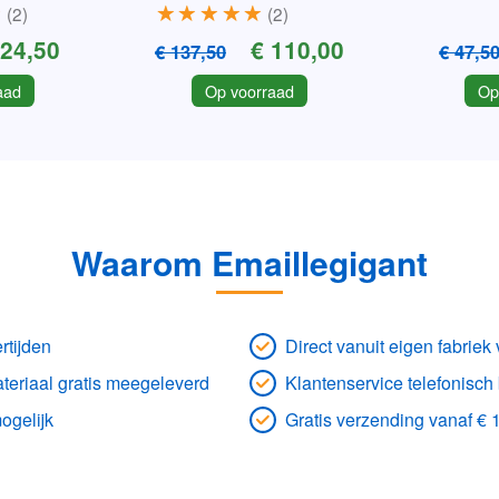
2
2
 24,50
€ 110,00
€ 137,50
€ 47,5
aad
Op voorraad
Op
Waarom Emaillegigant
rtijden
Direct vanuit eigen fabrie
eriaal gratis meegeleverd
Klantenservice telefonisch
ogelijk
Gratis verzending vanaf € 