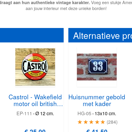
Voeg een stukje Ameri
raagt aan hun authentieke vintage karakter.
aan jouw interieur met deze unieke borden!
Alternatieve p
Castrol - Wakefield
Huisnummer gebold
motor oil british
met kader
owned
EP-111
-
Ø 12 cm.
HG-05
-
13x10 cm.
284
€ 25,00
€ 41,50