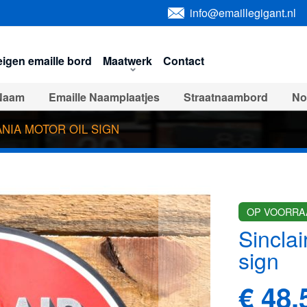
info@emaillegigant.nl
igen emaille bord
Maatwerk
Contact
Naam
Emaille Naamplaatjes
Straatnaambord
No
Veiligheids serie
Automotive borden
USA impor
NIA MOTOR OIL SIGN
orden
Verbodsborden
Emaille toilet bordjes
Hor
n & servies
Onderhoud & Toebehoren
Emaille klo
OP VOORRA
en
Uitverkocht - Uit de collectie
Sinclai
sign
€ 48,