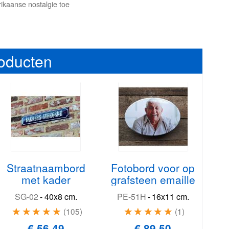
kaanse nostalgie toe
roducten
Straatnaambord
Fotobord voor op
met kader
grafsteen emaille
SG-02
-
40x8 cm.
PE-51H
-
16x11 cm.
105
1
€ 56,49
€ 89,50