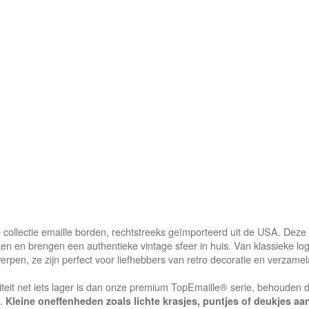
collectie emaille borden, rechtstreeks geïmporteerd uit de USA. Deze
n en brengen een authentieke vintage sfeer in huis. Van klassieke log
erpen, ze zijn perfect voor liefhebbers van retro decoratie en verzamel
teit net iets lager is dan onze premium TopEmaille® serie, behouden
g.
Kleine oneffenheden zoals lichte krasjes, puntjes of deukjes a