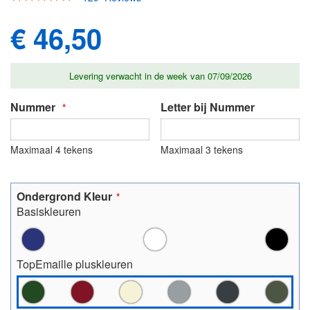
de
95
100
% of
afbeeldingen-
€ 46,50
gallerij
Levering verwacht in de week van 07/09/2026
Nummer
Letter bij Nummer
Maximaal 4 tekens
Maximaal 3 tekens
Ondergrond Kleur
Basiskleuren
TopEmaille pluskleuren