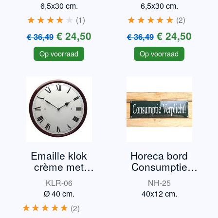
6,5x30 cm.
6,5x30 cm.
1
2
€ 24,50
€ 24,50
€ 36,49
€ 36,49
Op voorraad
Op voorraad
Emaille klok
Horeca bord
crème met
Consumptie
bordeauxrand
verplicht
KLR-06
NH-25
Ø 40 cm.
40x12 cm.
2