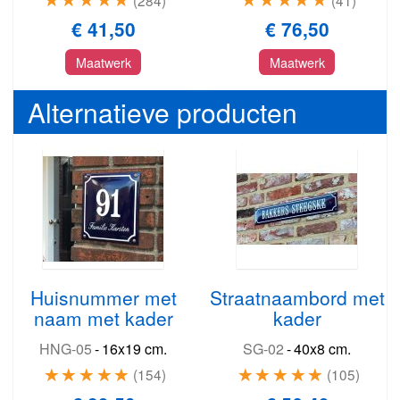
€ 41,50
€ 76,50
Maatwerk
Maatwerk
Alternatieve producten
Huisnummer met
Straatnaambord met
naam met kader
kader
HNG-05
-
16x19 cm.
SG-02
-
40x8 cm.
154
105