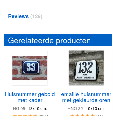
Reviews
129
Gerelateerde producten
Huisnummer gebold
emaille huisnummer
met kader
met gekleurde oren
HG-05
-
13x10 cm.
HNO-32
-
10x10 cm.
284
41