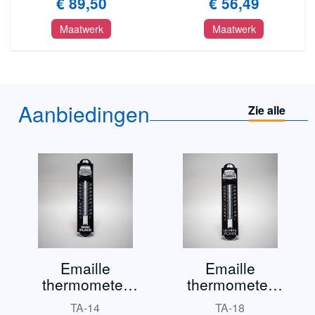
€ 89,50
€ 56,49
Maatwerk
Maatwerk
Aanbiedingen
Zie alle
Emaille
Emaille
thermometer
thermometer
Mini
Triumph TR3
TA-14
TA-18