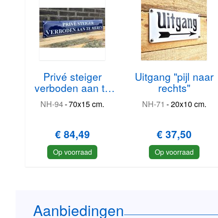
Privé steiger
Uitgang "pijl naar
verboden aan te
rechts"
meren groot
NH-94
-
70x15 cm.
NH-71
-
20x10 cm.
€ 84,49
€ 37,50
Op voorraad
Op voorraad
Aanbiedingen