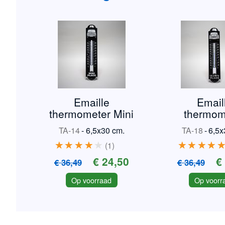
Emaille
Email
thermometer Mini
thermom
Triumph
TA-14
-
6,5x30 cm.
TA-18
-
6,5x
1
€ 24,50
€
€ 36,49
€ 36,49
Op voorraad
Op voorr