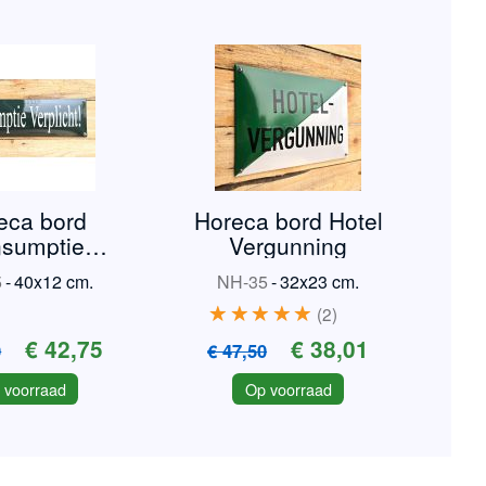
eca bord
Horeca bord Hotel
sumptie
Vergunning
rplicht
5
-
40x12 cm.
NH-35
-
32x23 cm.
2
€ 42,75
€ 38,01
0
€ 47,50
 voorraad
Op voorraad