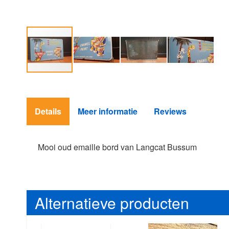
Ga
naar
het
Details
Meer informatie
Reviews
begin
van
de
afbeeldingen-
Mooi oud emaille bord van Langcat Bussum
gallerij
Alternatieve producten