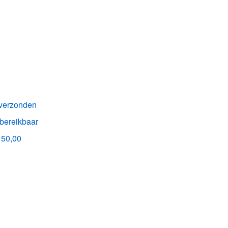
k verzonden
 bereikbaar
150,00