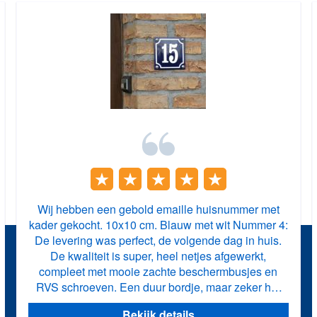
Wij hebben een gebold emaille huisnummer met
kader gekocht. 10x10 cm. Blauw met wit Nummer 4:
De levering was perfect, de volgende dag in huis.
De kwaliteit is super, heel netjes afgewerkt,
compleet met mooie zachte beschermbusjes en
RVS schroeven. Een duur bordje, maar zeker het
geld waard. Een aanwinst voor ons 3-er jaren huis
Bekijk details