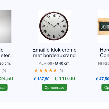
le
Emaille klok crème
Hor
eter
met bordeauxrand
Con
 TR3
ve
30 cm.
KLR-06
-
Ø 40 cm.
NH-2
2
2
 24,50
€ 110,00
€ 137,50
€ 47,5
aad
Op voorraad
Op