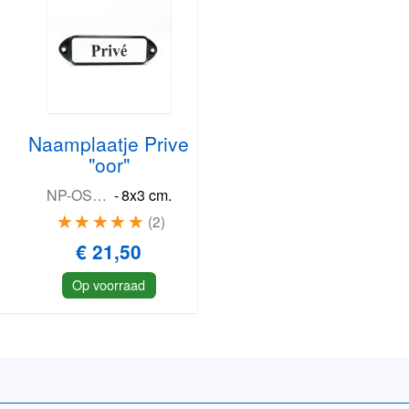
Naamplaatje Prive
"oor"
NP-OS-R-PRI
-
8x3 cm.
2
€ 21,50
Op voorraad