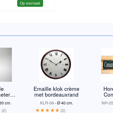
Op voorraad
le
Emaille klok crème
Hor
eter
met bordeauxrand
Con
 TR3
ve
30 cm.
KLR-06
-
Ø 40 cm.
NH-2
2
2