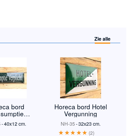
Zie alle
eca bord
Horeca bord Hotel
sumptie
Vergunning
rplicht
5
-
40x12 cm.
NH-35
-
32x23 cm.
2