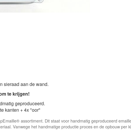
een sieraad aan de wand.
om te krijgen!
ndmatig geproduceerd.
te kanten + 4x "oor"
t TopEmaille® assortiment. Dit staat voor handmatig geproduceerd email
eriaal. Vanwege het handmatige productie proces en de opbouw per kl