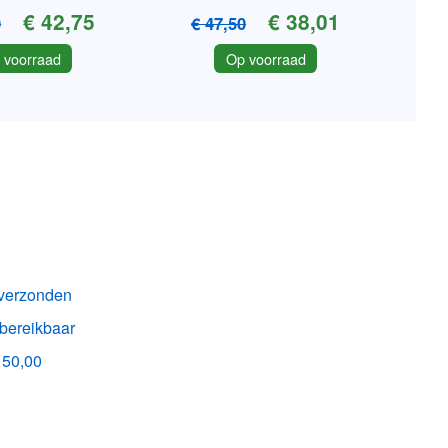
€ 42,75
€ 38,01
0
€ 47,50
 voorraad
Op voorraad
k verzonden
 bereikbaar
150,00