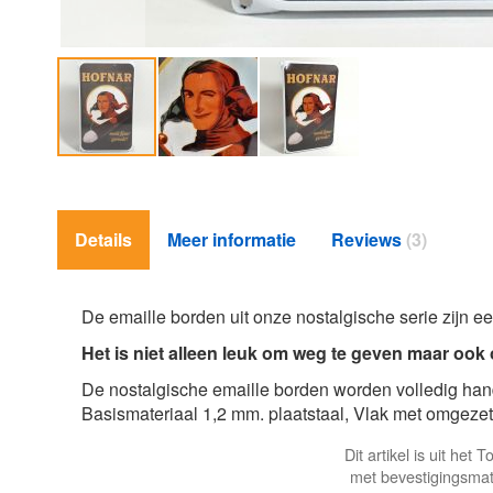
Ga
naar
het
Details
Meer informatie
Reviews
3
begin
van
de
afbeeldingen-
De emaille borden uit onze nostalgische serie zijn 
gallerij
Het is niet alleen leuk om weg te geven maar ook 
De nostalgische emaille borden worden volledig ha
Basismateriaal 1,2 mm. plaatstaal, Vlak met omgezet
Dit artikel is uit he
met bevestigingsmat