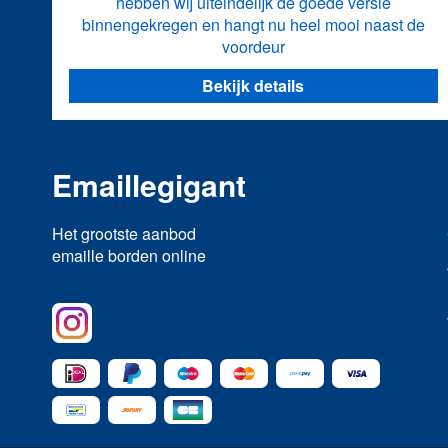
hebben wij uiteindelijk de goede versie
binnengekregen en hangt nu heel mooi naast de
voordeur
Bekijk details
Emaillegigant
Het grootste aanbod
emaille borden online