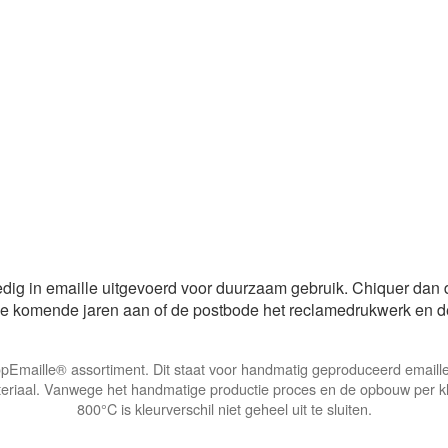
edig in emaille uitgevoerd voor duurzaam gebruik. Chiquer dan 
u de komende jaren aan of de postbode het reclamedrukwerk en 
t TopEmaille® assortiment. Dit staat voor handmatig geproduceerd email
eriaal. Vanwege het handmatige productie proces en de opbouw per kl
800°C is kleurverschil niet geheel uit te sluiten.