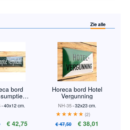
Zie alle
eca bord
Horeca bord Hotel
sumptie
Vergunning
rplicht
5
-
40x12 cm.
NH-35
-
32x23 cm.
2
€ 42,75
€ 38,01
0
€ 47,50