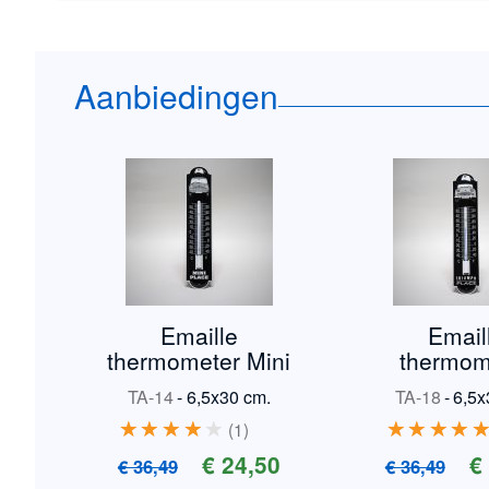
Aanbiedingen
Emaille
Email
thermometer Mini
thermom
Triumph
TA-14
-
6,5x30 cm.
TA-18
-
6,5x
1
€ 24,50
€
€ 36,49
€ 36,49