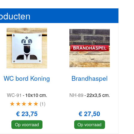
roducten
WC bord Koning
Brandhaspel
WC-91
-
10x10 cm.
NH-89
-
22x3,5 cm.
1
€ 23,75
€ 27,50
Op voorraad
Op voorraad