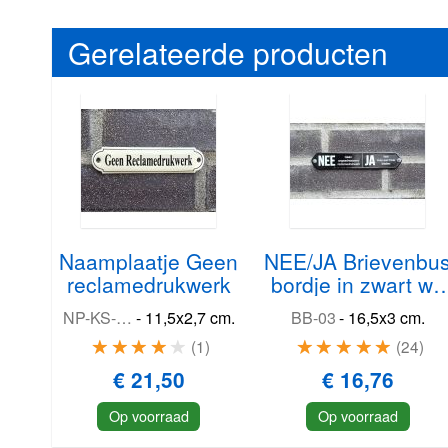
Gerelateerde producten
Naamplaatje Geen
NEE/JA Brievenbu
reclamedrukwerk
bordje in zwart wit
16,5x3 cm
NP-KS-R2-GEE
-
11,5x2,7 cm.
BB-03
-
16,5x3 cm.
1
24
€ 21,50
€ 16,76
Op voorraad
Op voorraad