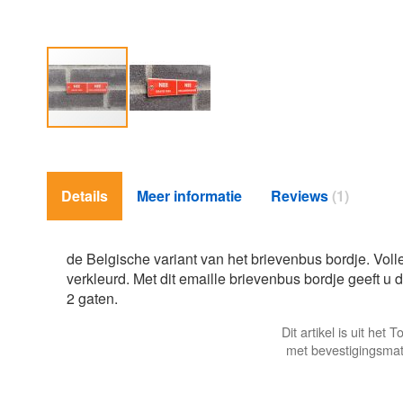
Ga
naar
het
Details
Meer informatie
Reviews
1
begin
van
de
afbeeldingen-
de Belgische variant van het brievenbus bordje. Voll
gallerij
verkleurd. Met dit emaille brievenbus bordje geeft 
2 gaten.
Dit artikel is uit he
met bevestigingsmat