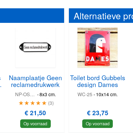
Alternatieve p
s
Naamplaatje Geen
Toilet bord Gubbels
reclamedrukwerk
design Dames
NP-OS-R-GEE
-
8x3 cm.
WC-25
-
10x14 cm.
3
€ 21,50
€ 23,75
Op voorraad
Op voorraad