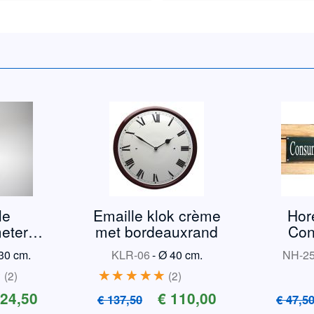
le
Emaille klok crème
Hor
eter
met bordeauxrand
Con
 TR3
ve
30 cm.
KLR-06
-
Ø 40 cm.
NH-2
2
2
 24,50
€ 110,00
€ 137,50
€ 47,5