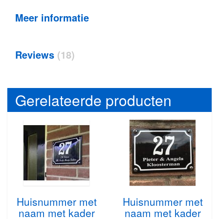
Meer informatie
Reviews
18
Gerelateerde producten
Huisnummer met
Huisnummer met
naam met kader
naam met kader