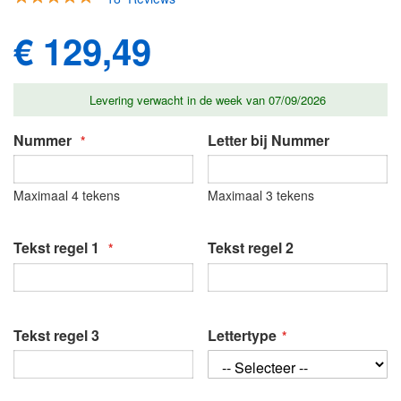
afbeeldingen-
94
100
% of
gallerij
€ 129,49
Levering verwacht in de week van 07/09/2026
Nummer
Letter bij Nummer
Maximaal 4 tekens
Maximaal 3 tekens
Tekst regel 1
Tekst regel 2
Tekst regel 3
Lettertype