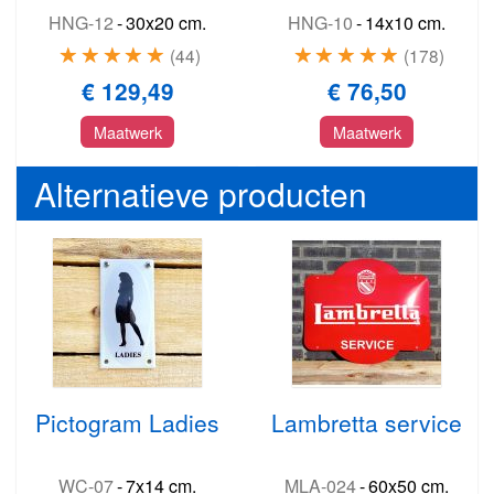
HNG-12
-
30x20 cm.
HNG-10
-
14x10 cm.
44
178
€ 129,49
€ 76,50
Maatwerk
Maatwerk
Alternatieve producten
Pictogram Ladies
Lambretta service
WC-07
-
7x14 cm.
MLA-024
-
60x50 cm.