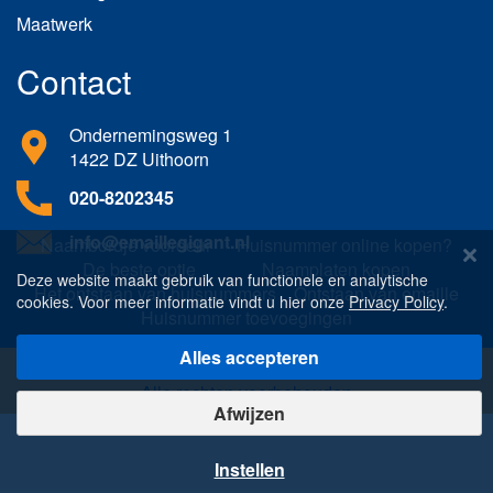
Maatwerk
Contact
Ondernemingsweg 1
1422 DZ Uithoorn
020-8202345
info@emaillegigant.nl
Naambordje voordeur
Huisnummer online kopen?
De beste optie
Naamplaten kopen
Deze website maakt gebruik van functionele en analytische
Het ontstaan van huisnummers
Ontstaan van emaille
cookies. Voor meer informatie vindt u hier onze
Privacy Policy
.
Huisnummer toevoegingen
Alles accepteren
Copyright © 1987-heden Willems Classics BV
Alle rechten voorbehouden
Afwijzen
Instellen