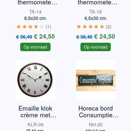
thermometer
thermometer
Mini
Triumph TR3
TA-14
TA-18
6,5x30 cm.
6,5x30 cm.
1
2
€ 24,50
€ 24,50
€ 36,49
€ 36,49
Op voorraad
Op voorraad
Emaille klok
Horeca bord
crème met
Consumptie
bordeauxrand
verplicht
KLR-06
NH-25
Ø 40 cm.
40x12 cm.