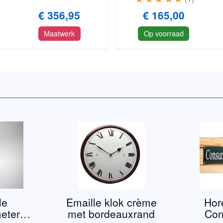
€ 356,95
€ 165,00
Maatwerk
Op voorraad
le
Emaille klok crème
Hor
eter
met bordeauxrand
Con