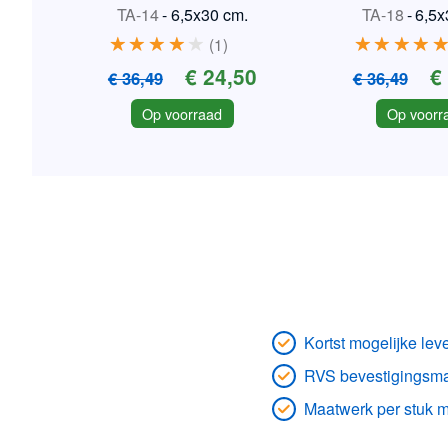
Triumph
TA-14
-
6,5x30 cm.
TA-18
-
6,5x
1
€ 24,50
€
€ 36,49
€ 36,49
Op voorraad
Op voorr
Kortst mogelijke leve
RVS bevestigingsmat
Maatwerk per stuk m