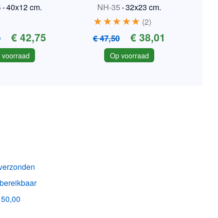
rplicht
5
-
40x12 cm.
NH-35
-
32x23 cm.
2
€ 42,75
€ 38,01
0
€ 47,50
 voorraad
Op voorraad
k verzonden
 bereikbaar
150,00