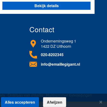
Bekijk details
Contact
Ondernemingsweg 1
1422 DZ Uithoorn
020-8202345
info@emaillegigant.nl
ers
Ontstaan van emaille
Huisnummer toevoegingen
Alles accepteren
Afwijzen
ouden