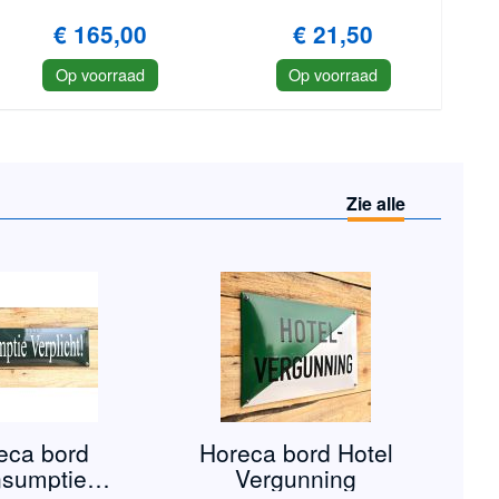
€ 165,00
€ 21,50
Op voorraad
Op voorraad
Zie alle
eca bord
Horeca bord Hotel
sumptie
Vergunning