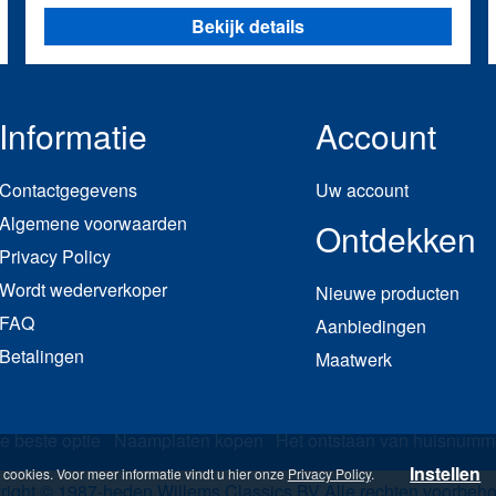
Bekijk details
Informatie
Account
Contactgegevens
Uw account
Algemene voorwaarden
Ontdekken
Privacy Policy
Wordt wederverkoper
Nieuwe producten
FAQ
Aanbiedingen
Betalingen
Maatwerk
e beste optie
Naamplaten kopen
Het ontstaan van huisnumm
Instellen
cookies. Voor meer informatie vindt u hier onze
Privacy Policy
.
right © 1987-heden Willems Classics BV
Alle rechten voorbeh