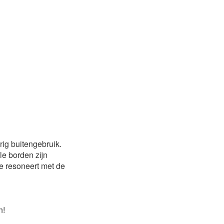
rig buitengebruik.
le borden zijn
e resoneert met de
n!