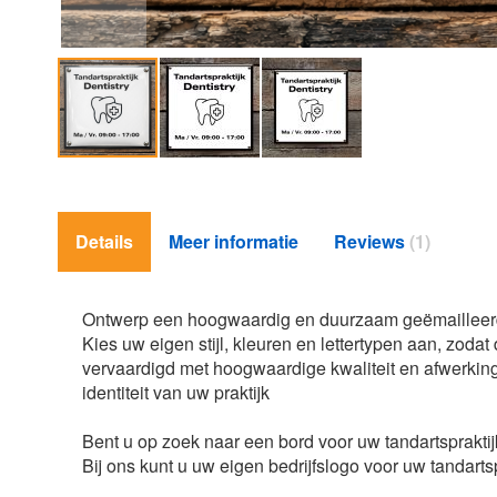
Ga
naar
het
Details
Meer informatie
Reviews
1
begin
van
de
afbeeldingen-
Ontwerp een hoogwaardig en duurzaam geëmailleerd be
gallerij
Kies uw eigen stijl, kleuren en lettertypen aan, zoda
vervaardigd met hoogwaardige kwaliteit en afwerking
identiteit van uw praktijk
Bent u op zoek naar een bord voor uw tandartsprakti
Bij ons kunt u uw eigen bedrijfslogo voor uw tandartsp