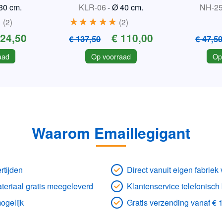
 TR3
ve
30 cm.
KLR-06
-
Ø 40 cm.
NH-2
2
2
 24,50
€ 110,00
€ 137,50
€ 47,5
aad
Op voorraad
Op
Waarom Emaillegigant
rtijden
Direct vanuit eigen fabrie
eriaal gratis meegeleverd
Klantenservice telefonisch
ogelijk
Gratis verzending vanaf € 