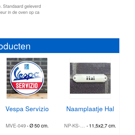
le. Standaard geleverd
eur in de oven op ca
roducten
Vespa Servizio
Naamplaatje Hal
MVE-049
-
Ø 50 cm.
NP-KS-R2-HAL
-
11,5x2,7 cm.