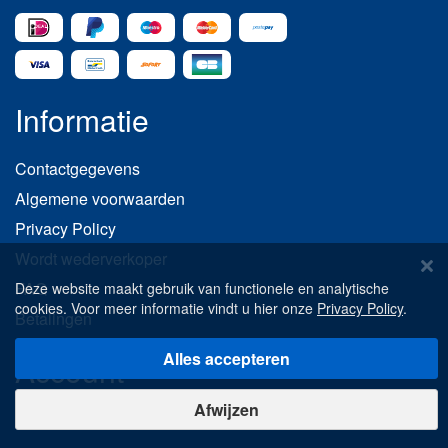
Informatie
Contactgegevens
Algemene voorwaarden
Privacy Policy
Wordt wederverkoper
FAQ
Deze website maakt gebruik van functionele en analytische
cookies. Voor meer informatie vindt u hier onze
Privacy Policy
.
Betalingen
Alles accepteren
Account
Afwijzen
Uw account