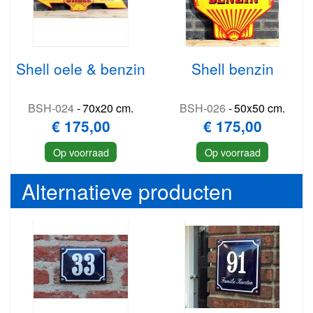
Shell oele & benzin
Shell benzin
BSH-024
-
70x20 cm.
BSH-026
-
50x50 cm.
€ 175,00
€ 175,00
Op voorraad
Op voorraad
Alternatieve producten