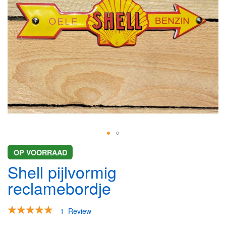
Ga
OP VOORRAAD
naar
Shell pijlvormig
het
begin
reclamebordje
van
de
Waardering:
1
Review
afbeeldingen-
100
100
% of
gallerij