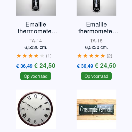
Emaille
Emaille
thermometer
thermometer
Mini
Triumph TR3
TA-14
TA-18
6,5x30 cm.
6,5x30 cm.
1
2
€ 24,50
€ 24,50
€ 36,49
€ 36,49
Op voorraad
Op voorraad