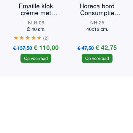
Emaille klok
Horeca bord
crème met
Consumptie
bordeauxrand
verplicht
KLR-06
NH-25
Ø 40 cm.
40x12 cm.
2
€ 110,00
€ 42,75
€ 137,50
€ 47,50
Op voorraad
Op voorraad