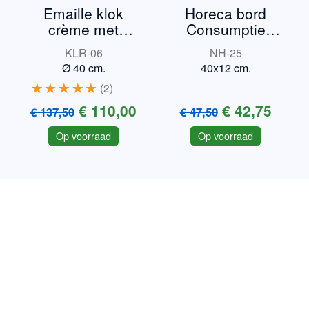
Emaille klok
Horeca bord
crème met
Consumptie
bordeauxrand
verplicht
KLR-06
NH-25
Ø 40 cm.
40x12 cm.
2
€ 110,00
€ 42,75
€ 137,50
€ 47,50
Op voorraad
Op voorraad