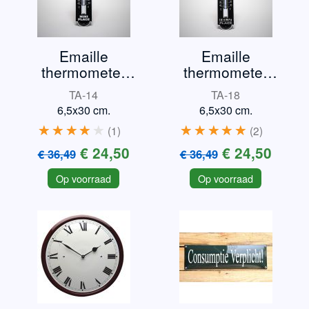
Emaille
Emaille
thermometer
thermometer
Mini
Triumph TR3
TA-14
TA-18
6,5x30 cm.
6,5x30 cm.
1
2
€ 24,50
€ 24,50
€ 36,49
€ 36,49
Op voorraad
Op voorraad