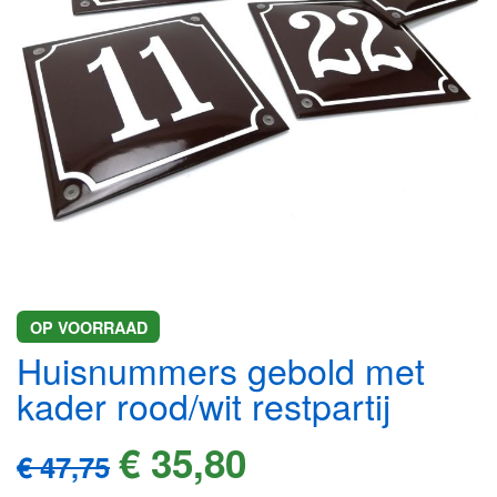
gallerij
Ga
OP VOORRAAD
naar
Huisnummers gebold met
het
begin
kader rood/wit restpartij
van
de
€ 35,80
€ 47,75
afbeeldingen-
gallerij