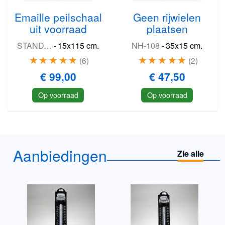
Emaille peilschaal
Geen rijwielen
uit voorraad
plaatsen
STANDAARD-PEILSCHAAL
-
15x115 cm.
NH-108
-
35x15 cm.
6
2
€ 99,00
€ 47,50
Op voorraad
Op voorraad
Aanbiedingen
Zie alle