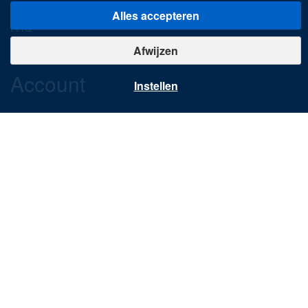
Wordt wederverkoper
Alles accepteren
FAQ
Betalingen
Afwijzen
Account
Instellen
Uw account
Ontdekken
Nieuwe producten
Aanbiedingen
Maatwerk
Contact
Ondernemingsweg 1
1422 DZ Uithoorn