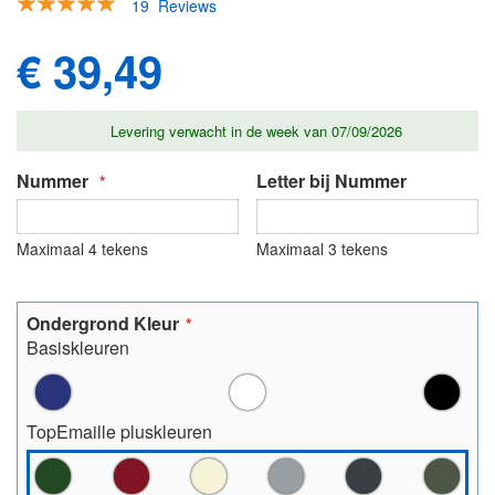
19
Reviews
afbeeldingen-
94
100
% of
gallerij
€ 39,49
Levering verwacht in de week van 07/09/2026
Nummer
Letter bij Nummer
Maximaal 4 tekens
Maximaal 3 tekens
Ondergrond Kleur
Basiskleuren
TopEmaille pluskleuren