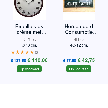
Emaille klok
Horeca bord
crème met
Consumptie
bordeauxrand
verplicht
KLR-06
NH-25
Ø 40 cm.
40x12 cm.
2
€ 110,00
€ 42,75
€ 137,50
€ 47,50
Op voorraad
Op voorraad