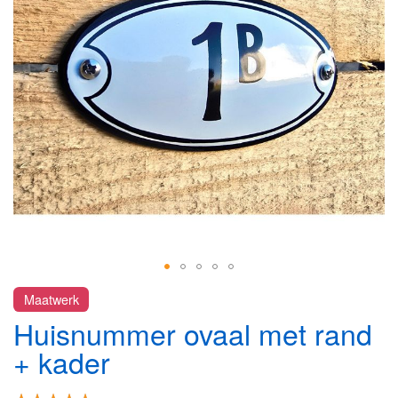
afbeeldingen-
gallerij
Ga
Maatwerk
naar
Huisnummer ovaal met rand
het
begin
+ kader
van
de
Waardering: