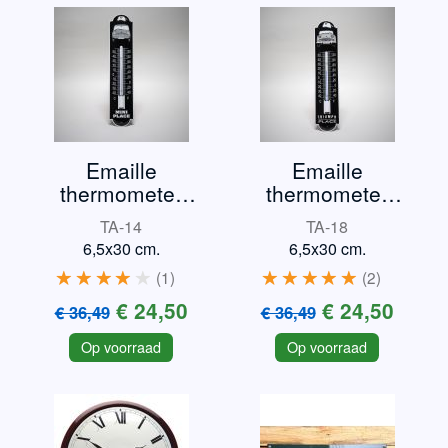
Emaille
Emaille
thermometer
thermometer
Mini
Triumph TR3
TA-14
TA-18
6,5x30 cm.
6,5x30 cm.
1
2
€ 24,50
€ 24,50
€ 36,49
€ 36,49
Op voorraad
Op voorraad