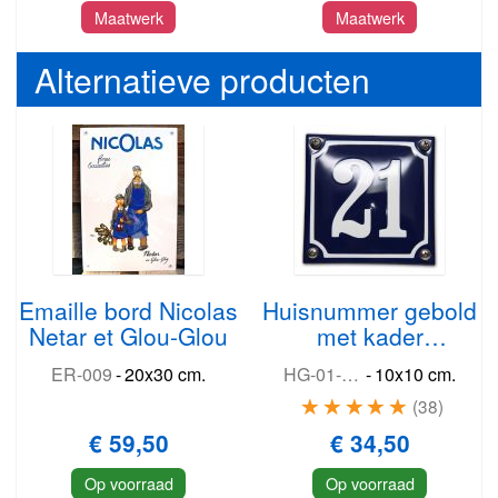
Maatwerk
Maatwerk
Alternatieve producten
Emaille bord Nicolas
Huisnummer gebold
Netar et Glou-Glou
met kader
(blauw/wit)
ER-009
-
20x30 cm.
HG-01-BW
-
10x10 cm.
38
€ 59,50
€ 34,50
Op voorraad
Op voorraad