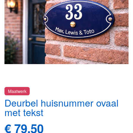
afbeeldingen-
gallerij
Ga
Maatwerk
naar
Deurbel huisnummer ovaal
het
begin
met tekst
van
de
€ 79,50
afbeeldingen-