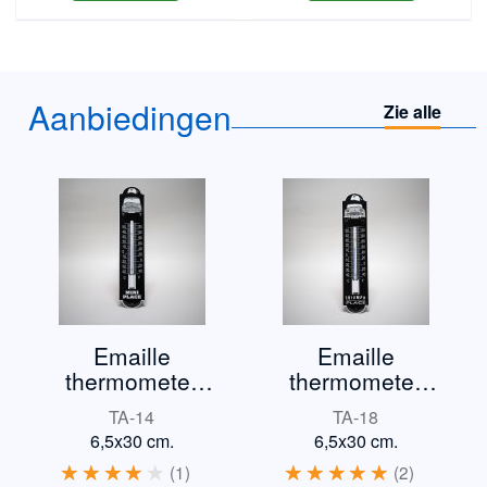
Aanbiedingen
Zie alle
Emaille
Emaille
thermometer
thermometer
Mini
Triumph TR3
TA-14
TA-18
6,5x30 cm.
6,5x30 cm.
1
2