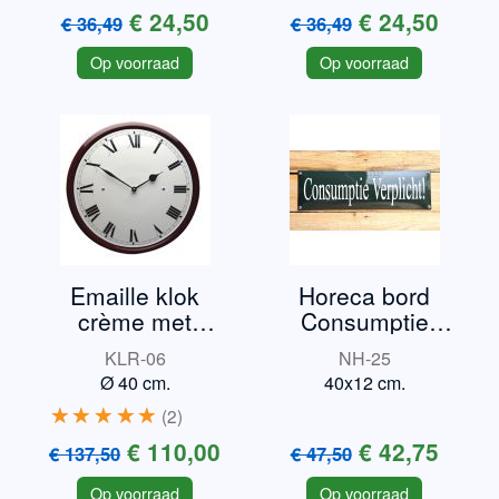
€ 24,50
€ 24,50
€ 36,49
€ 36,49
Op voorraad
Op voorraad
Emaille klok
Horeca bord
crème met
Consumptie
bordeauxrand
verplicht
KLR-06
NH-25
Ø 40 cm.
40x12 cm.
2
€ 110,00
€ 42,75
€ 137,50
€ 47,50
Op voorraad
Op voorraad