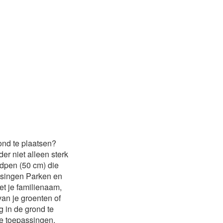
ond te plaatsen?
r niet alleen sterk
ndpen (50 cm) die
ssingen Parken en
et je familienaam,
van je groenten of
 in de grond te
ve toepassingen.