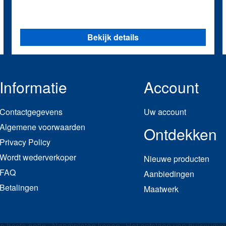
Bekijk details
Informatie
Account
Contactgegevens
Uw account
Algemene voorwaarden
Ontdekken
Privacy Policy
Wordt wederverkoper
Nieuwe producten
FAQ
Aanbiedingen
Betalingen
Maatwerk
e beste optie
Naamplaten kopen
Het ontstaan van huisnumm