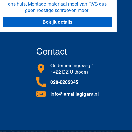
ons huis. Montage materiaal mooi van RVS dus
geen roestige schroeven meer!
Bekijk details
Contact
Ondernemingsweg 1
1422 DZ Uithoorn
020-8202345
info@emaillegigant.nl
ers
Ontstaan van emaille
Huisnummer toevoegingen