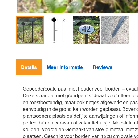
Ga
naar
het
Details
Meer informatie
Reviews
begin
van
de
afbeeldingen-
Gepoedercoate paal met houder voor borden – ovaal 
gallerij
Deze staander met grondpen is ideaal voor uiteenlop
en roestbestendig, maar ook netjes afgewerkt en pa
eenvoudig in de grond kan worden geplaatst. Boveno
plantsoenen: plaats duidelijke aanwijzingen of infor
perfect bij een caravan of vakantiehuisje. Moestuin 
kruiden. Voordelen Gemaakt van stevig metaal met z
plaatsen. Geschikt voor borden van 12x8 cm ovale vo