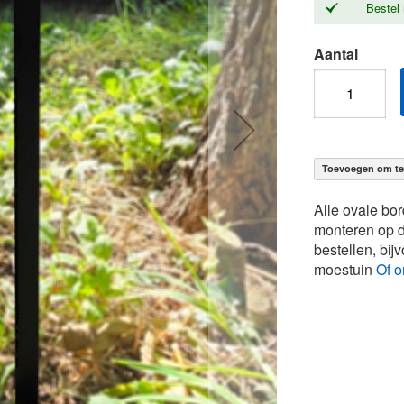
Bestel 
Aantal
Toevoegen om te 
Alle ovale bo
monteren op d
bestellen, bi
moestuin
Of o