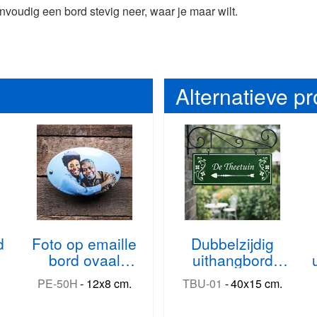
voudig een bord stevig neer, waar je maar wilt.
Alternatieve p
d
Foto op emaille
Dubbelzijdig
bord ovaal
uithangbord
horizontaal
klassiek frame
PE-50H
-
12x8 cm.
TBU-01
-
40x15 cm.