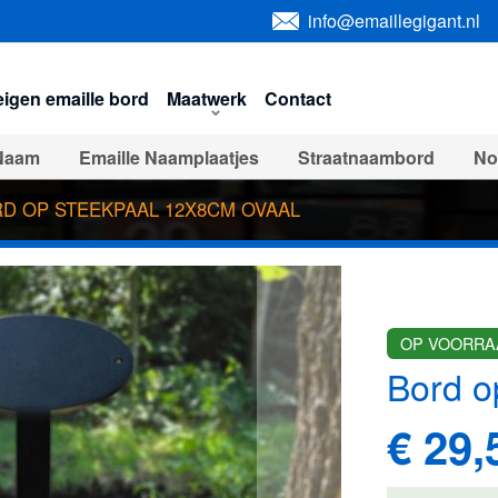
info@emaillegigant.nl
igen emaille bord
Maatwerk
Contact
Naam
Emaille Naamplaatjes
Straatnaambord
No
Veiligheids serie
Automotive borden
USA impor
D OP STEEKPAAL 12X8CM OVAAL
orden
Verbodsborden
Emaille toilet bordjes
Hor
n & servies
Onderhoud & Toebehoren
Emaille klo
OP VOORRA
en
Uitverkocht - Uit de collectie
Bord o
€ 29,