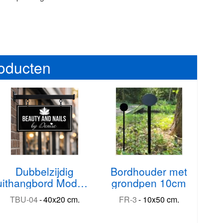
roducten
Dubbelzijdig
Bordhouder met
uithangbord Modern
grondpen 10cm
40x20 cm
TBU-04
-
40x20 cm.
FR-3
-
10x50 cm.