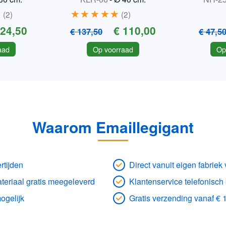
2
2
 24,50
€ 110,00
€ 137,50
€ 47,5
aad
Op voorraad
Op
Waarom Emaillegigant
rtijden
Direct vanuit eigen fabrie
eriaal gratis meegeleverd
Klantenservice telefonisch
ogelijk
Gratis verzending vanaf € 