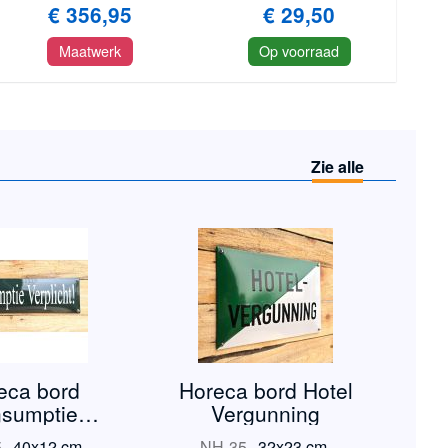
€ 356,95
€ 29,50
Maatwerk
Op voorraad
Zie alle
eca bord
Horeca bord Hotel
sumptie
Vergunning
rplicht
5
-
40x12 cm.
NH-35
-
32x23 cm.