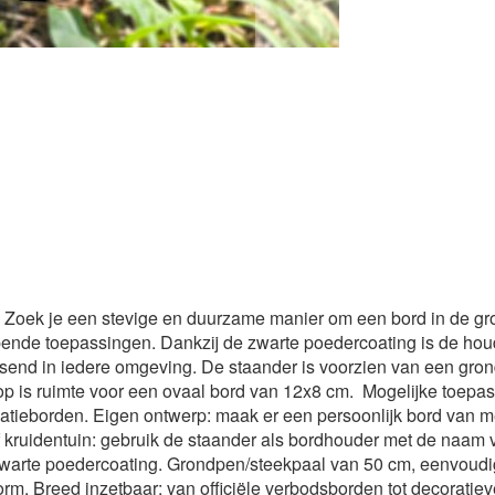
Zoek je een stevige en duurzame manier om een bord in de gr
ende toepassingen. Dankzij de zwarte poedercoating is de houde
ssend in iedere omgeving. De staander is voorzien van een gro
p is ruimte voor een ovaal bord van 12x8 cm. Mogelijke toepa
matieborden. Eigen ontwerp: maak er een persoonlijk bord van m
of kruidentuin: gebruik de staander als bordhouder met de naam 
warte poedercoating. Grondpen/steekpaal van 50 cm, eenvoudig
rm. Breed inzetbaar: van officiële verbodsborden tot decoratie