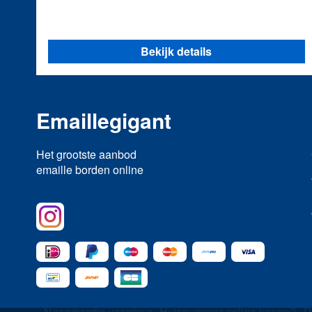
Bekijk details
Emaillegigant
Het grootste aanbod
emaille borden online
Naambordje voordeur
Huisnummer online kopen?
D