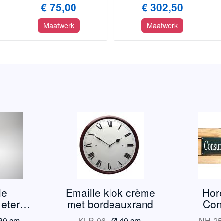
€ 75,00
€ 302,50
Maatwerk
Maatwerk
le
Emaille klok crème
Hor
eter
met bordeauxrand
Con
 TR3
ve
30 cm.
KLR-06
-
Ø 40 cm.
NH-2