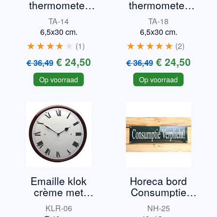
thermometer
thermometer
Mini
Triumph TR3
TA-14
TA-18
6,5x30 cm.
6,5x30 cm.
1
2
€ 24,50
€ 24,50
€ 36,49
€ 36,49
Op voorraad
Op voorraad
Emaille klok
Horeca bord
crème met
Consumptie
bordeauxrand
verplicht
KLR-06
NH-25