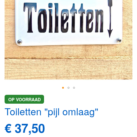
gallerij
Ga
OP VOORRAAD
naar
Toiletten "pijl omlaag"
het
begin
van
€ 37,50
de
afbeeldingen-