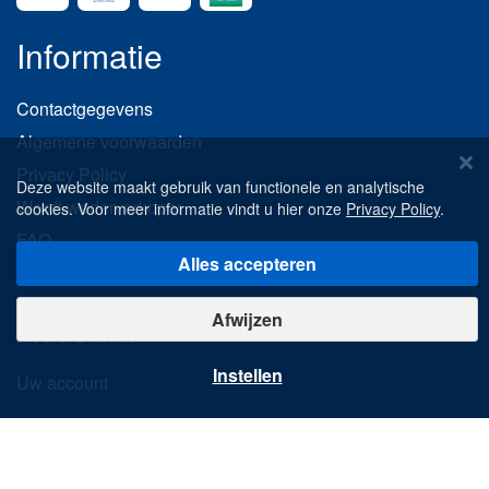
Informatie
Contactgegevens
Algemene voorwaarden
Privacy Policy
Deze website maakt gebruik van functionele en analytische
Wordt wederverkoper
cookies. Voor meer informatie vindt u hier onze
Privacy Policy
.
FAQ
Alles accepteren
Betalingen
Account
Afwijzen
Instellen
Uw account
Ontdekken
Nieuwe producten