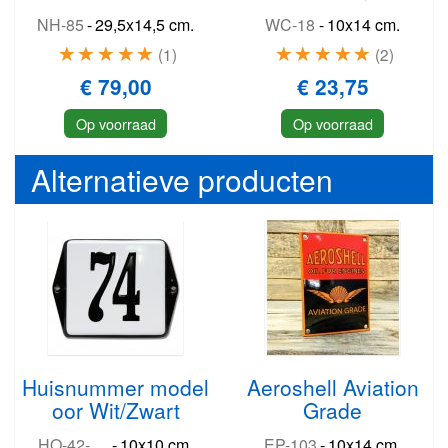
NH-85
-
29,5x14,5 cm.
WC-18
-
10x14 cm.
1
2
€ 79,00
€ 23,75
Op voorraad
Op voorraad
Alternatieve producten
Huisnummer model
Aeroshell Aviation
oor Wit/Zwart
Grade
HO-42-WZ
-
10x10 cm.
EP-103
-
10x14 cm.